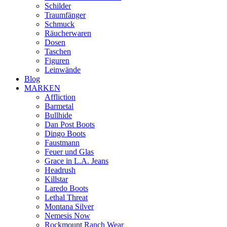
Schilder
Traumfänger
Schmuck
Räucherwaren
Dosen
Taschen
Figuren
Leinwände
Blog
MARKEN
Affliction
Barmetal
Bullhide
Dan Post Boots
Dingo Boots
Faustmann
Feuer und Glas
Grace in L.A. Jeans
Headrush
Killstar
Laredo Boots
Lethal Threat
Montana Silver
Nemesis Now
Rockmount Ranch Wear