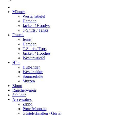
Männer
Westernstiefel
Hemden
Jacken / Hoodys
T-Shirts / Tanks
Frauen
Jeans
Hemden
T-Shirts / Tops
Jacken / Hoodies
Westernstiefel
Hüte
Hutbänder
Westernhüte
Sommerhüte
Mützen
Zippo
Räucherwaren
Schilder
Accessoires
Zippo
Porte Monnaie
Gürtelschnallen / Gürtel