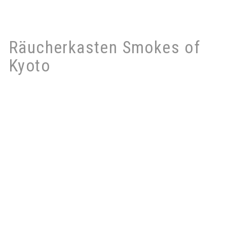
Weiter
Räucherkasten Smokes of
Kyoto
Düfte und Träume nach alten Rezepten gemischt.
Dieser Räucherkasten enthält Harze, die beim
Erhitzen flüssig werden und tropfen können. Kann
auf allen Aromalampen und Räucheröfen von Feuer &
Glas verwendet werden. Durch die Harze können
Siebe und Steine verkleben. Bitte nur RAL-Teelichte
verwenden!
"Der Weg des Koh-Doh", Ingwer, u.a.
Räucherwerk aus Japan
Mischung von Feuer & Glas