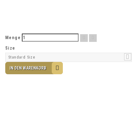
39,00 CHF
Menge
Size
Standard Size
IN DEN WARENKORB
Ihr Kundenbereich
Informationen
Kontaktangaben