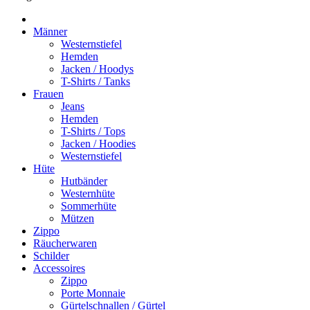
Männer
Westernstiefel
Hemden
Jacken / Hoodys
T-Shirts / Tanks
Frauen
Jeans
Hemden
T-Shirts / Tops
Jacken / Hoodies
Westernstiefel
Hüte
Hutbänder
Westernhüte
Sommerhüte
Mützen
Zippo
Räucherwaren
Schilder
Accessoires
Zippo
Porte Monnaie
Gürtelschnallen / Gürtel