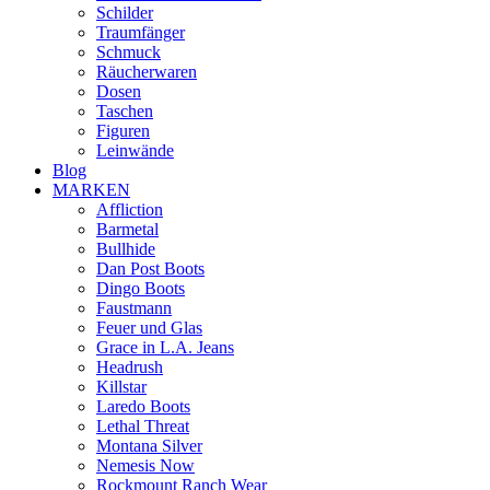
Schilder
Traumfänger
Schmuck
Räucherwaren
Dosen
Taschen
Figuren
Leinwände
Blog
MARKEN
Affliction
Barmetal
Bullhide
Dan Post Boots
Dingo Boots
Faustmann
Feuer und Glas
Grace in L.A. Jeans
Headrush
Killstar
Laredo Boots
Lethal Threat
Montana Silver
Nemesis Now
Rockmount Ranch Wear