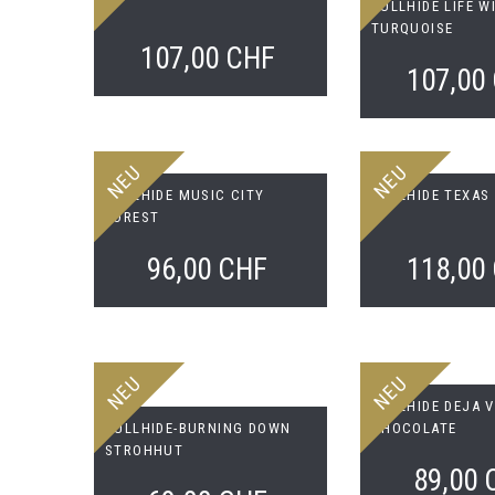
BULLHIDE LIFE W
TURQUOISE
107,00 CHF
107,00
NEU
NEU
BULLHIDE MUSIC CITY
BULLHIDE TEXAS
FOREST
96,00 CHF
118,00
NEU
NEU
BULLHIDE DEJA 
BULLHIDE-BURNING DOWN
CHOCOLATE
STROHHUT
89,00 