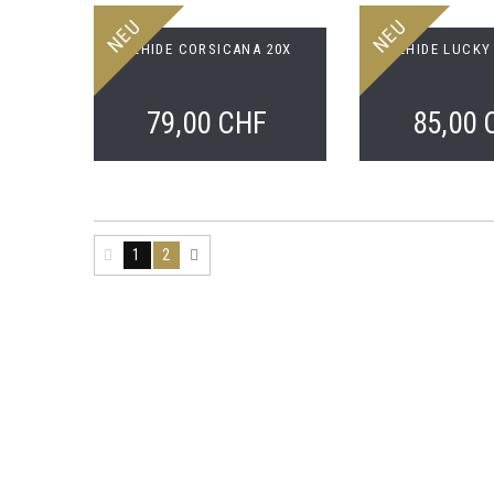
NEU
NEU
BULLHIDE CORSICANA 20X
BULLHIDE LUCKY
79,00 CHF
85,00 
1
2
Ihr Kundenbereich
Info
Ihre Bestellungen
Kont
Ihre Rückvergütungen
Über