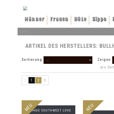
Männer
Frauen
Hüte
Zippo
ARTIKEL DES HERSTELLERS: BULL
Sortierung
Zeigen
pro Sei
1
2
NEU
NEU
BULLHIDE SOUTHWEST LOVE