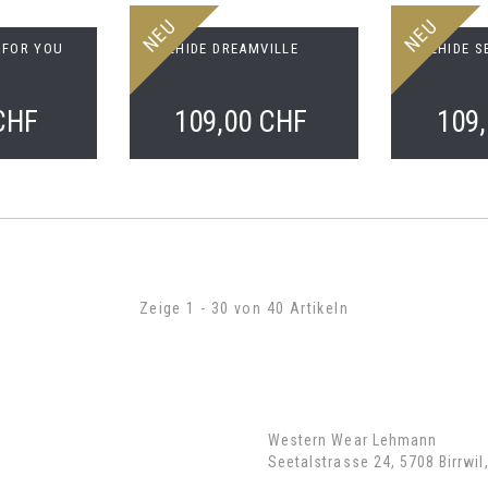
NEU
NEU
 FOR YOU
BULLHIDE DREAMVILLE
BULLHIDE S
CHF
109,00 CHF
109
Zeige 1 - 30 von 40 Artikeln
rmationen
Kontaktangaben
akt
Western Wear Lehmann
Seetalstrasse 24, 5708 Birrwil
 uns