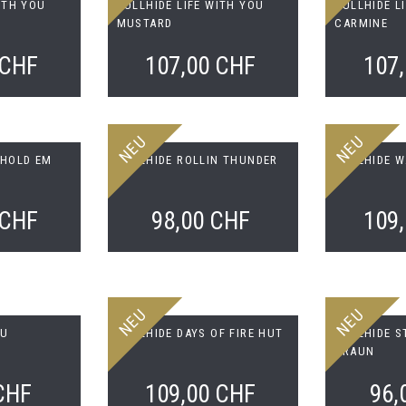
ITH YOU
BULLHIDE LIFE WITH YOU
BULLHIDE L
MUSTARD
CARMINE
 CHF
107,00 CHF
107
NEU
NEU
 HOLD EM
BULLHIDE ROLLIN THUNDER
BULLHIDE 
 CHF
98,00 CHF
109
NEU
NEU
VU
BULLHIDE DAYS OF FIRE HUT
BULLHIDE S
BRAUN
CHF
109,00 CHF
96,