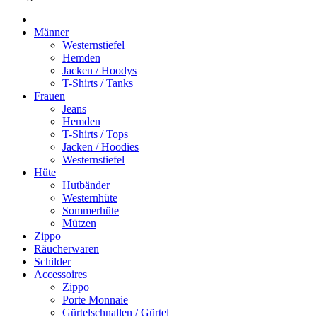
Männer
Westernstiefel
Hemden
Jacken / Hoodys
T-Shirts / Tanks
Frauen
Jeans
Hemden
T-Shirts / Tops
Jacken / Hoodies
Westernstiefel
Hüte
Hutbänder
Westernhüte
Sommerhüte
Mützen
Zippo
Räucherwaren
Schilder
Accessoires
Zippo
Porte Monnaie
Gürtelschnallen / Gürtel