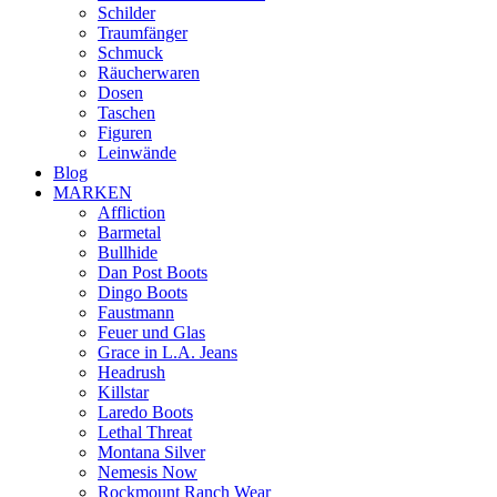
Schilder
Traumfänger
Schmuck
Räucherwaren
Dosen
Taschen
Figuren
Leinwände
Blog
MARKEN
Affliction
Barmetal
Bullhide
Dan Post Boots
Dingo Boots
Faustmann
Feuer und Glas
Grace in L.A. Jeans
Headrush
Killstar
Laredo Boots
Lethal Threat
Montana Silver
Nemesis Now
Rockmount Ranch Wear