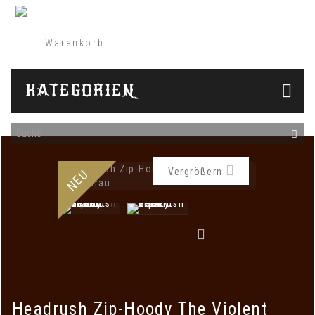
Warenkorb
(Leer)
KATEGORIEN
Vergrößern
NEU
Headrush Zip-Hoody The Violent