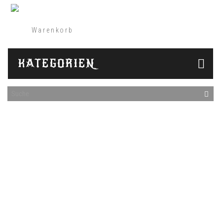
Warenkorb
(Leer)
KATEGORIEN
Entdecke die farbenfrohe Welt der Vendula London
Handtaschen
Vendula London ist eine Marke, die für ihre farbenfrohen
und einzigartigen Handtaschen bekannt ist. Seit mehr als 20
Jahren entwirft die Marke trendige und modische
Accessoires, die sich durch ihre einzigartigen Designs und
Farben auszeichnen. Wenn Sie auf der Suche nach einer
Tasche sind, die ein einmaliges Statement trägt, ist Vendula
London die perfekte Wahl.
Vendula London bietet eine breite Palette von