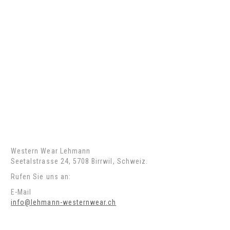
Über uns
Datenschutz
AGB
Bezahlmöglichkeiten
Versandarten
Retouren
Ladenlokal
Kontaktangaben
Western Wear Lehmann
Seetalstrasse 24, 5708 Birrwil, Schweiz.
Rufen Sie uns an:
062 771 70 66
E-Mail
info@lehmann-westernwear.ch
Öffnungszeiten